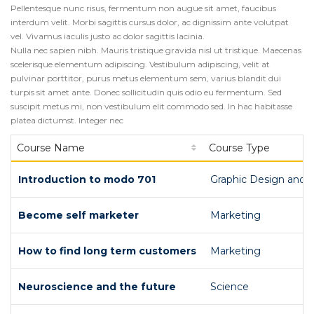
Pellentesque nunc risus, fermentum non augue sit amet, faucibus
interdum velit. Morbi sagittis cursus dolor, ac dignissim ante volutpat
vel. Vivamus iaculis justo ac dolor sagittis lacinia.
Nulla nec sapien nibh. Mauris tristique gravida nisl ut tristique. Maecenas
scelerisque elementum adipiscing. Vestibulum adipiscing, velit at
pulvinar porttitor, purus metus elementum sem, varius blandit dui
turpis sit amet ante. Donec sollicitudin quis odio eu fermentum. Sed
suscipit metus mi, non vestibulum elit commodo sed. In hac habitasse
platea dictumst. Integer nec
Course Name
Course Type
Introduction to modo 701
Graphic Design and 
Become self marketer
Marketing
How to find long term customers
Marketing
Neuroscience and the future
Science