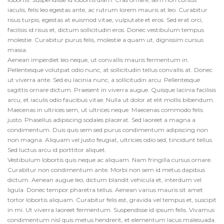
iaculis, felis leo egestas ante, ac rutrum lorem mauris at leo. Curabitur
risus turpis, egestas at euismod vitae, vulputate et eros. Sed erat orci,
facilisis id risus et, dictum sollicitudin eros. Donec vestibulum tempus
molestie. Curabitur purus felis, molestie a quam ut, dignissim cursus
massa.
Aenean imperdiet leo neque, ut convallis mauris fermentum in.
Pellentesque volutpat odio nunc, at sollicitudin tellus convallis at. Donec
ut viverra ante. Sed eu lacinia nunc, a sollicitudin arcu. Pellentesque
sagittis ornare dictum. Praesent in viverra augue. Quisque lacinia facilisis
arcu, et iaculis odio faucibus vitae. Nulla ut dolor at elit mollis bibendum.
Maecenas in ultrices sem, ut ultrices neque. Maecenas commodo felis
justo. Phasellus adipiscing sodales placerat. Sed laoreet a magna a
condimentum. Duis quis sem sed purus condimentum adipiscing non
non magna. Aliquam vel justo feugiat, ultricies odio sed, tincidunt tellus.
Sed luctus arcu id porttitor aliquet.
Vestibulum lobortis quis neque ac aliquam. Nam fringilla cursus ornare.
Curabitur non condimentum ante. Morbi non sem id metus dapibus
dictum. Aenean augue leo, dictum blandit vehicula et, interdum vel
ligula. Donec tempor pharetra tellus. Aenean varius mauris sit amet
tortor lobortis aliquam. Curabitur felis est, gravida vel tempus et, suscipit
in mi. Ut viverra laoreet fermentum. Suspendisse id ipsum felis. Vivamus
condimentum nisl quis metus hendrerit, et elementum lacus malesuada.