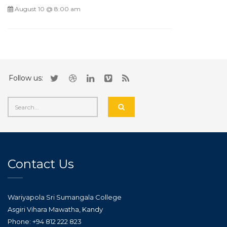
August 10 @ 8:00 am
Follow us:
Contact Us
Wariyapola Sri Sumangala College
Asgiri Vihara Mawatha, Kandy
Phone: +94 812 222 823