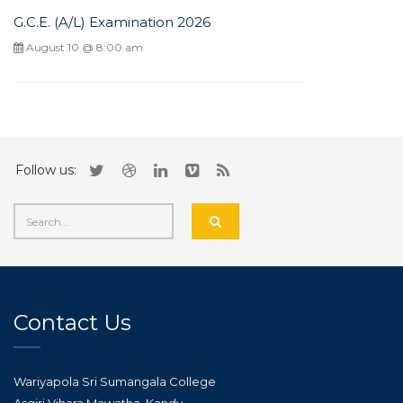
G.C.E. (A/L) Examination 2026
August 10 @ 8:00 am
Follow us:
Contact Us
Wariyapola Sri Sumangala College