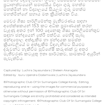
සහකාර විදුහල්පතිනී රංජනී ජයසේකර මහත්මියගේ
ප්‍රධානත්වයෙන් සමාජයීය විද්‍යා ගුරු මහත්ම
මහත්මීන් හා විද්‍යාලයේ සියලුම ගුරු මහත්ම
මහත්මීන්ගේ සහාය මත ක්‍රියාත්මක විය.
මෙවර ශිෂ්‍ය පාර්ලිමේන්තු මැතිවරණය සඳහා
අපේක්ෂකයන් 153 කට අධික ප්‍රමාණයක් තරඟ
වැදුණු අතර ඉන් 100 දෙනෙකු ශිෂ්‍ය පාර්ලිමේන්තුව
සඳහා ඡන්දයෙන් තේරී පත්විය. මෙහිදී සැබෑ
ඡන්දපොල අත්දැකීම හා ඡන්දයක සමස්ත
ක්‍රියාවලියේ ම අත්දැකීම් විඳගැනීමට සියළුම
දරුවන්ට හැකිවීම සුවිශේෂී කරුණක් වූ අතර
මැතිවරණ කටයුතු ඉතා සාර්ථකව, සාමකාමී අයුරින්
පැවැත්විය.
Captured by: Luchira Jayasundara | Sheleen Akaragala
Edited by : Isuru Upendra Dodamwala | Luchira Jayasundara
©Photographic Club Of Sri Sumangala College Kandy. Editing,
reproducing and re – using the images for commercial purpose or
otherwise without permission of ©Photographic Club Of Sri
Sumangala College are strictly prohibited and considered as intended
copyright infringement. ©Photographic Club Of Sri Sumangala College