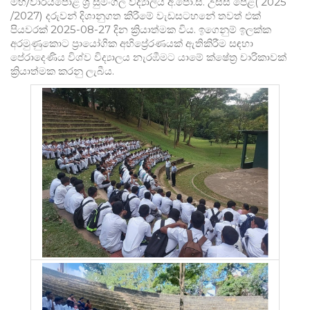
මහ/වාරියපොළ ශ්‍රී සුමංගල විද්‍යාලිය අ.පො.ස. උසස් පෙළ( 2025
/2027) දරුවන් දිශානුගත කිරීමේ වැඩසටහනේ තවත් එක්
පියවරක් 2025-08-27 දින ක්‍රියාත්මක විය. ඉගෙනුම් ඉලක්ක
අරමුණුකොට ප්‍රායෝගික අභිප්‍රේරණයක් ඇතිකිරීම සඳහා
පේරාදෙණිය විශ්ව විද්‍යාලය නැරඹීමට යාමේ ක්ෂේත්‍ර චාරිකාවක්
ක්‍රියාත්මක කරනු ලැබීය.