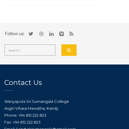
Follow us:
Contact Us
Wariyapola Sri Sumangala College
Asgiri Vihara Mawatha, Kandy
Phone: +94 812 222 823
Fax: +94 812 222 823