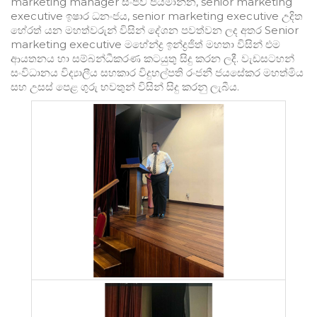
marketing manager සංජීව ජයමාන්න, senior marketing
executive ඉෂාර ධනංජය, senior marketing executive උදිත
හේරත් යන මහත්වරුන් විසින් දේශන පවත්වන ලද අතර Senior
marketing executive මහේන්ද්‍ර ඉන්ද්‍රජිත් මහතා විසින් එම
ආයතනය හා සම්බන්ධීකරණ කටයුතු සිදු කරන ලදී. වැඩසටහන්
සංවිධානය විද්‍යාලීය සහකාර විදුහල්පති රංජනී ජයසේකර මහත්මිය
සහ උසස් පෙළ ගුරු භවතුන් විසින් සිදු කරනු ලැබීය.