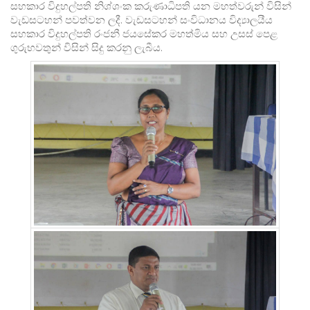
සහකාර විදුහල්පති නිශ්ශංක කරුණාධිපති යන මහත්වරුන් විසින්
වැඩසටහන් පවත්වන ලදී. වැඩසටහන් සංවිධානය විද්‍යාලයීය
සහකාර විදුහල්පති රංජනී ජයසේකර මහත්මිය සහ උසස් පෙළ
ගුරුභවතුන් විසින් සිදු කරනු ලැබීය.