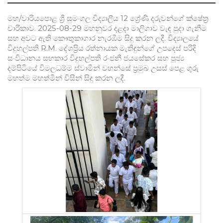
මහ/වාරියපොළ ශ්‍රී සුමංගල විද්‍යාලීය 12 ශ්‍රේණි දරුවන්ගේ ක්ෂේත්‍ර
චාරිකාව. 2025-08-29 මහනුවර දළදා මාලිගාව වැඳ පුදා ගැනීම
සහ අවට ඇති කෞතුකාගාර නැරඹීම සිදු කරන ලදී. විද්‍යාලයේ
විදුහල්පති R.M. දේශප්‍රිය රත්නායක මැතිඳුන්ගේ උපදෙස් පරිදි
සංවිධානය සහකාර විදුහල්පති රංජනී ජයසේකර සහ පූජ්‍ය
දම්පිටියේ විමලධම්ම ස්වාමීන් වහන්සේ ප්‍රමුඛ උසස් පෙළ ගුරු
මහත්ම මහත්මීන් විසින් සිදු කරන ලදී.