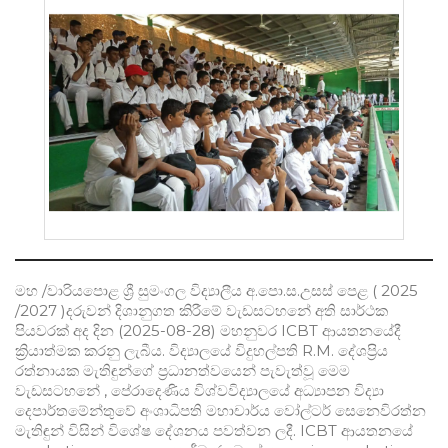
මහ /වාරියපොළ ශ්‍රී සුමංගල විද්‍යාලීය අ.පො.ස.උසස් පෙළ ( 2025
/2027 )දරුවන් දිශානුගත කිරීමේ වැඩසටහනේ අති සාර්ථක
පියවරක් අද දින (2025-08-28) මහනුවර ICBT ආයතනයේදී
ක්‍රියාත්මක කරනු ලැබීය. විද්‍යාලයේ විදුහල්පති R.M. දේශප්‍රිය
රත්නායක මැතිඳුන්ගේ ප්‍රධානත්වයෙන් පැවැත්වූ මෙම
වැඩසටහනේ , පේරාදෙණිය විශ්වවිද්‍යාලයේ අධ්‍යාපන විද්‍යා
දෙපාර්තමේන්තුවේ අංශාධිපති මහාචාර්ය වෝල්ටර් සෙනෙවිරත්න
මැතිඳුන් විසින් විශේෂ දේශනය පවත්වන ලදී. ICBT ආයතනයේ